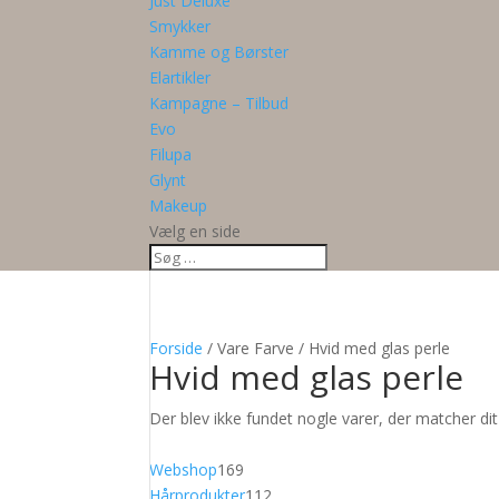
Just Deluxe
Smykker
Kamme og Børster
Elartikler
Kampagne – Tilbud
Evo
Filupa
Glynt
Makeup
Vælg en side
Forside
/ Vare Farve / Hvid med glas perle
Hvid med glas perle
Der blev ikke fundet nogle varer, der matcher dit
169
Webshop
169
varer
112
Hårprodukter
112