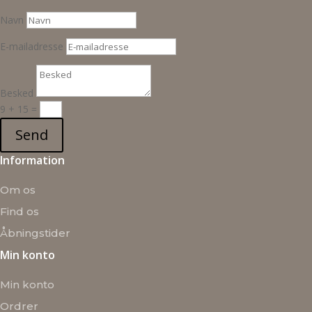
Navn
E-mailadresse
Besked
9 + 15
=
Send
Information
Om os
Find os
Åbningstider
Min konto
Min konto
Ordrer