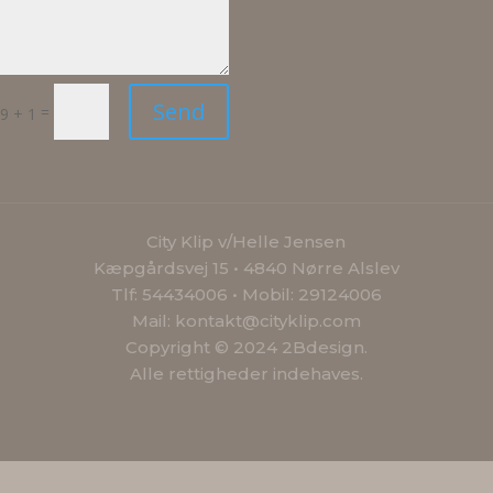
Send
=
9 + 1
City Klip v/Helle Jensen
Kæpgårdsvej 15 • 4840 Nørre Alslev
Tlf: 54434006 • Mobil: 29124006
Mail: kontakt@cityklip.com
Copyright © 2024 2Bdesign.
Alle rettigheder indehaves.