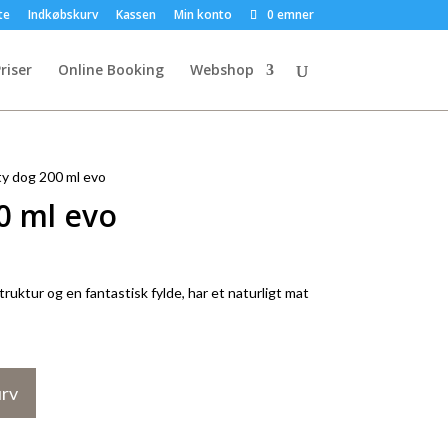
te
Indkøbskurv
Kassen
Min konto
0 emner
riser
Online Booking
Webshop
y dog 200 ml evo
0 ml evo
truktur og en fantastisk fylde, har et naturligt mat
urv