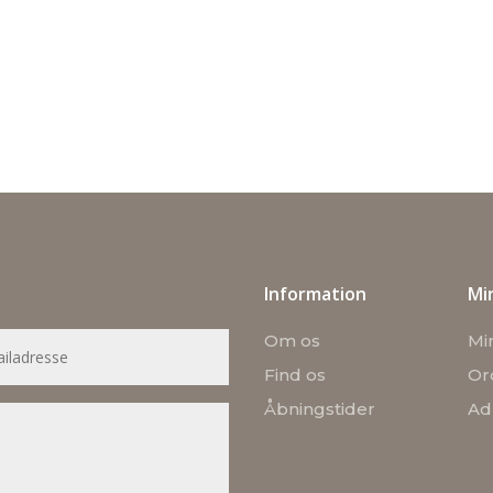
Information
Mi
Om os
Mi
Find os
Or
Åbningstider
Ad