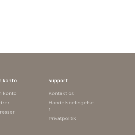
n konto
Support
n konto
Kontakt os
drer
Handelsbetingelse
r
resser
Privatpolitik