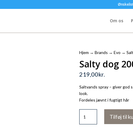
Ønskelis
Om os
P
Hjem
→
Brands
→
Evo
→ Salt
Salty dog 20
219,00
kr.
Saltvands spray – giver god s
look.
Fordeles jævnt i fugtigt hår
Salty
Tilføj til k
dog
200
ml